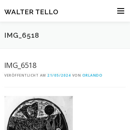
Zum
Inhalt
WALTER TELLO
Menü
springen
HOME
GALERIE
KUNST IM KONTEXT
VITA
IMG_6518
KONTAKT
DEUTSCH
IMG_6518
Deutsch
VERÖFFENTLICHT AM
21/05/2024
VON
ORLANDO
Español