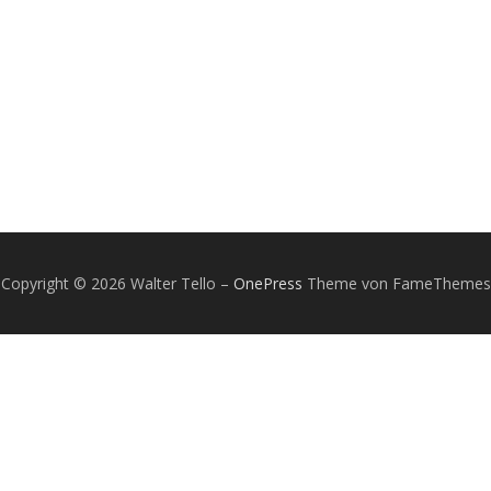
Copyright © 2026 Walter Tello
–
OnePress
Theme von FameThemes