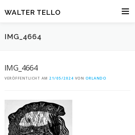
Zum
Inhalt
WALTER TELLO
Menü
springen
HOME
GALERIE
KUNST IM KONTEXT
VITA
IMG_4664
KONTAKT
DEUTSCH
IMG_4664
Deutsch
VERÖFFENTLICHT AM
21/05/2024
VON
ORLANDO
Español