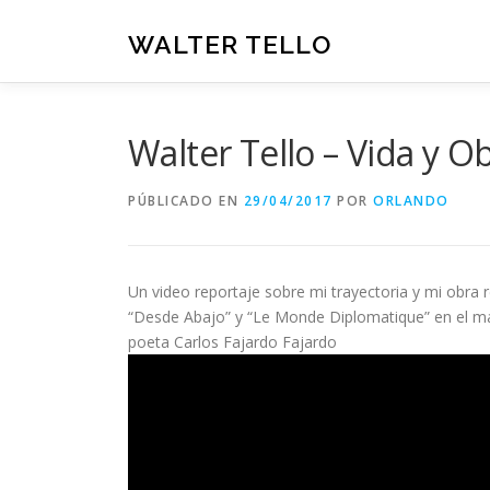
Saltar
al
WALTER TELLO
contenido
Walter Tello – Vida y O
PÚBLICADO EN
29/04/2017
POR
ORLANDO
Un video reportaje sobre mi trayectoria y mi obra
“Desde Abajo” y “Le Monde Diplomatique” en el mar
poeta Carlos Fajardo Fajardo