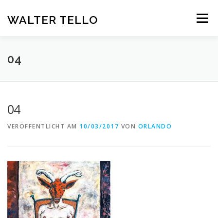
Zum
Inhalt
WALTER TELLO
Menü
springen
HOME
GALERIE
KUNST IM KONTEXT
VITA
04
KONTAKT
DEUTSCH
04
Deutsch
VERÖFFENTLICHT AM
10/03/2017
VON
ORLANDO
Español