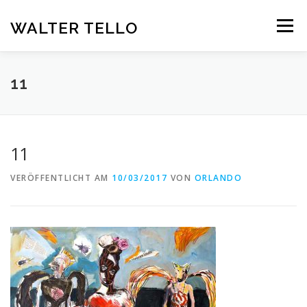
Zum
Inhalt
WALTER TELLO
Menü
springen
HOME
GALERIE
KUNST IM KONTEXT
VITA
11
KONTAKT
DEUTSCH
11
Deutsch
VERÖFFENTLICHT AM
10/03/2017
VON
ORLANDO
Español