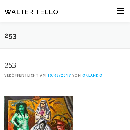
Zum
Inhalt
WALTER TELLO
Menü
springen
HOME
GALERIE
KUNST IM KONTEXT
VITA
253
KONTAKT
DEUTSCH
253
Deutsch
VERÖFFENTLICHT AM
10/03/2017
VON
ORLANDO
Español