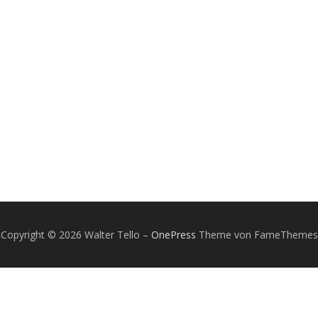
Copyright © 2026 Walter Tello
–
OnePress
Theme von FameThemes