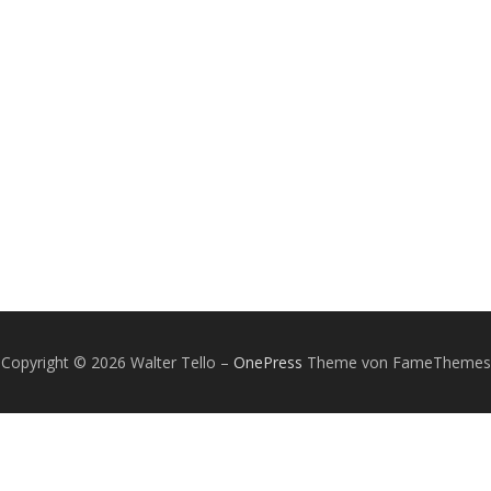
Copyright © 2026 Walter Tello
–
OnePress
Theme von FameThemes