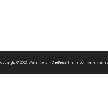
Copyright © 2026 Walter Tello
–
OnePress
Theme von FameThemes