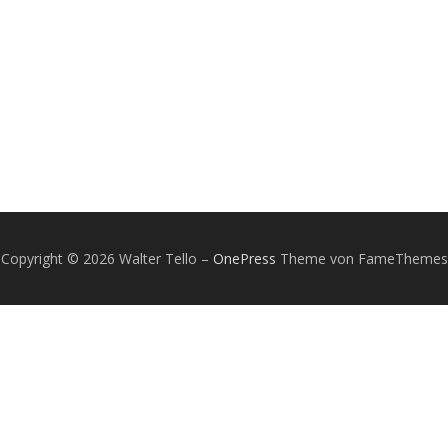
Copyright © 2026 Walter Tello
–
OnePress
Theme von FameThemes