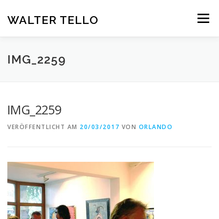
Zum
Inhalt
WALTER TELLO
Menü
springen
HOME
GALERIE
KUNST IM KONTEXT
VITA
IMG_2259
KONTAKT
DEUTSCH
IMG_2259
Deutsch
VERÖFFENTLICHT AM
20/03/2017
VON
ORLANDO
Español