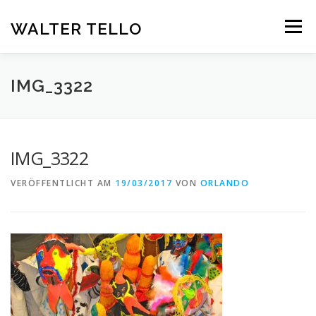
Zum
Inhalt
WALTER TELLO
Menü
springen
HOME
GALERIE
KUNST IM KONTEXT
VITA
IMG_3322
KONTAKT
DEUTSCH
IMG_3322
Deutsch
VERÖFFENTLICHT AM
19/03/2017
VON
ORLANDO
Español