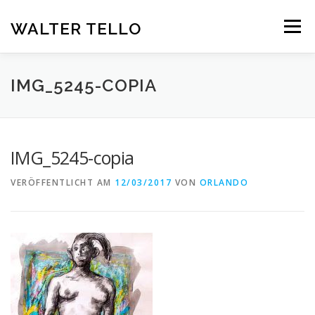
Zum
Inhalt
WALTER TELLO
Menü
springen
HOME
GALERIE
KUNST IM KONTEXT
VITA
IMG_5245-COPIA
KONTAKT
DEUTSCH
IMG_5245-copia
Deutsch
VERÖFFENTLICHT AM
12/03/2017
VON
ORLANDO
Español