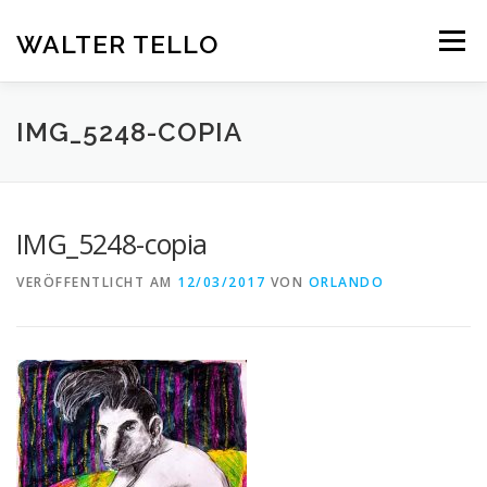
Zum
Inhalt
WALTER TELLO
Menü
springen
HOME
GALERIE
KUNST IM KONTEXT
VITA
IMG_5248-COPIA
KONTAKT
DEUTSCH
IMG_5248-copia
Deutsch
VERÖFFENTLICHT AM
12/03/2017
VON
ORLANDO
Español