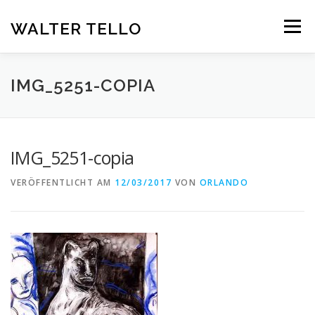
Zum
Inhalt
WALTER TELLO
Menü
springen
HOME
GALERIE
KUNST IM KONTEXT
VITA
IMG_5251-COPIA
KONTAKT
DEUTSCH
IMG_5251-copia
Deutsch
VERÖFFENTLICHT AM
12/03/2017
VON
ORLANDO
Español