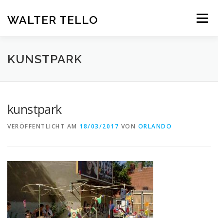
Zum
Inhalt
WALTER TELLO
Menü
springen
HOME
GALERIE
KUNST IM KONTEXT
VITA
KUNSTPARK
KONTAKT
DEUTSCH
kunstpark
Deutsch
VERÖFFENTLICHT AM
18/03/2017
VON
ORLANDO
Español