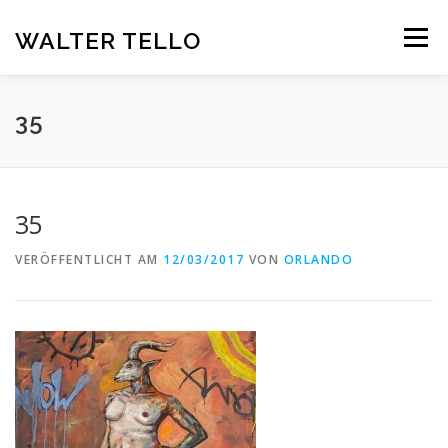
Zum
Inhalt
WALTER TELLO
Menü
springen
HOME
GALERIE
KUNST IM KONTEXT
VITA
35
KONTAKT
DEUTSCH
35
Deutsch
VERÖFFENTLICHT AM
12/03/2017
VON
ORLANDO
Español