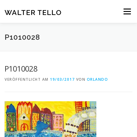
Zum
Inhalt
WALTER TELLO
Menü
springen
HOME
GALERIE
KUNST IM KONTEXT
VITA
P1010028
KONTAKT
DEUTSCH
P1010028
Deutsch
VERÖFFENTLICHT AM
19/03/2017
VON
ORLANDO
Español