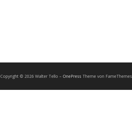
Copyright © 2026 Walter Tello
–
OnePress
Theme von FameThemes