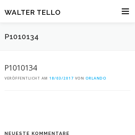
Zum
Inhalt
WALTER TELLO
Menü
springen
HOME
GALERIE
KUNST IM KONTEXT
VITA
P1010134
KONTAKT
DEUTSCH
P1010134
Deutsch
VERÖFFENTLICHT AM
18/03/2017
VON
ORLANDO
Español
NEUESTE KOMMENTARE