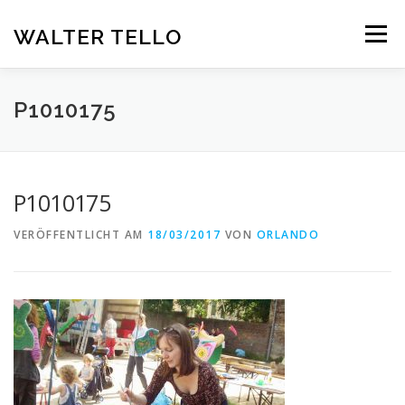
Zum
Inhalt
WALTER TELLO
Menü
springen
HOME
GALERIE
KUNST IM KONTEXT
VITA
P1010175
KONTAKT
DEUTSCH
P1010175
Deutsch
VERÖFFENTLICHT AM
18/03/2017
VON
ORLANDO
Español