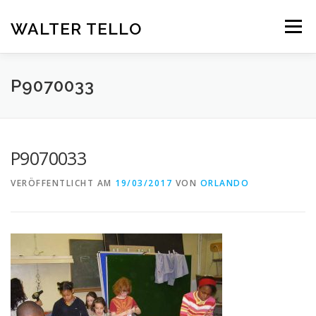
Zum
Inhalt
WALTER TELLO
Menü
springen
HOME
GALERIE
KUNST IM KONTEXT
VITA
P9070033
KONTAKT
DEUTSCH
P9070033
Deutsch
VERÖFFENTLICHT AM
19/03/2017
VON
ORLANDO
Español