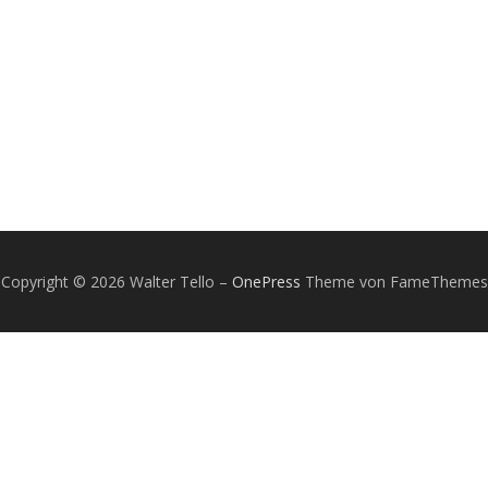
Copyright © 2026 Walter Tello
–
OnePress
Theme von FameThemes