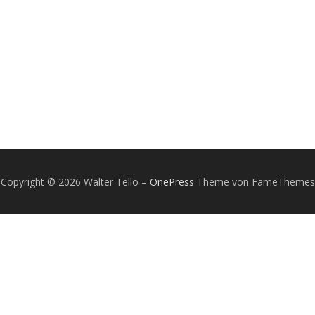
Copyright © 2026 Walter Tello
–
OnePress
Theme von FameThemes